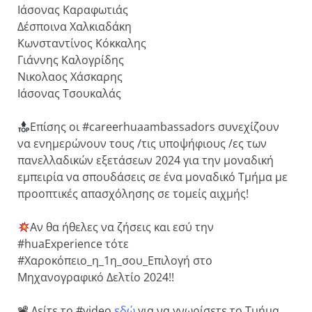
Ιάσονας Καραφωτιάς
Δέσποινα Χαλκιαδάκη
Κωνσταντίνος Κόκκαλης
Γιάννης Καλογρίδης
Νικολαος Χάσκαρης
Ιάσονας Τσουκαλάς
Επίσης οι #careerhuaambassadors συνεχίζουν
να ενημερώνουν τους /τις υποψήφιους /ες των
πανελλαδικών εξετάσεων 2024 για την μοναδική
εμπειρία να σπουδάσεις σε ένα μοναδικό Τμήμα με
προοπτικές απασχόλησης σε τομείς αιχμής!
Αν θα ήθελες να ζήσεις και εσύ την
#huaExperience τότε
#Χαροκόπειο_η_1η_σου_Επιλογή στο
Μηχανογραφικό Δελτίο 2024!!
📽 Δείτε το #video
εδώ
για να γνωρίσετε το Τμήμα