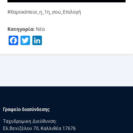
#Χαροκόπειο_η_1η_σου_Επιλογή
Κατηγορία:
Νέα
Facebook
Twitter
LinkedIn
Γραφείο διασύνδεσης
Ταχυδρομικη Διεύθυνση:
Ελ.Βενιζέλου 70, Καλλιθέα 17676