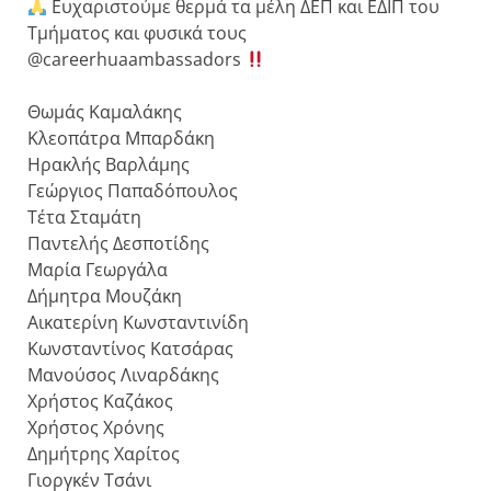
Ευχαριστούμε θερμά τα μέλη ΔΕΠ και ΕΔΙΠ του
Τμήματος και φυσικά τους
@careerhuaambassadors
Θωμάς Καμαλάκης
Κλεοπάτρα Μπαρδάκη
Ηρακλής Βαρλάμης
Γεώργιος Παπαδόπουλος
Τέτα Σταμάτη
Παντελής Δεσποτίδης
Μαρία Γεωργάλα
Δήμητρα Μουζάκη
Αικατερίνη Κωνσταντινίδη
Κωνσταντίνος Κατσάρας
Μανούσος Λιναρδάκης
Χρήστος Καζάκος
Χρήστος Χρόνης
Δημήτρης Χαρίτος
Γιοργκέν Τσάνι