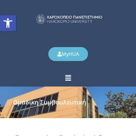
Ανοίξτε τη γραμμή εργαλείω
MyHUA
Ομαδικη Συμβουλευτική