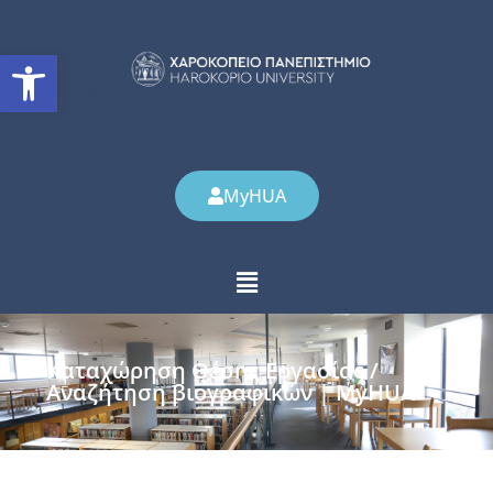
Ανοίξτε τη γραμμή εργαλείω
MyHUA
Καταχώρηση Θέσης Εργασίας /
Αναζήτηση βιογραφικών | MyHUA