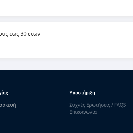
ους εως 30 ετων
γίας
Υποστήριξη
ασκευή
Συχνές Ερωτήσεις / FAQS
Επικοινωνία