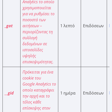
Analytics το οποίο
χρησιμοποιείται
για να ρυθμίσει το
ποσοστό των
_gat
αιτήσεων –
1 λεπτό
Επιδόσεων
h
περιορίζοντας τη
συλλογή
δεδομένων σε
ιστοσελίδες
υψηλής
επισκεψιμότητας.
Πρόκειται για ένα
cookie
του
Google
Analytics
το
οποίο καταγράφει
__gid
1 ημέρα
Επιδόσεων
h
την αρχή και το
τέλος κάθε
επίσκεψης στον