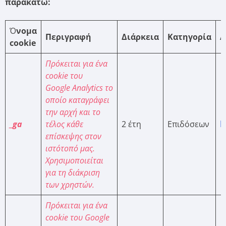
παρακάτω:
Ό
νομα
Περιγραφή
Διάρκεια
Κατηγορία
Α
cookie
Πρόκειται για ένα
cookie
του
Google
Analytics
το
οποίο καταγράφει
την αρχή και το
_ga
τέλος κάθε
2 έτη
Επιδόσεων
h
επίσκεψης στον
ιστότοπό μας.
Χρησιμοποιείται
για τη διάκριση
των χρηστών.
Πρόκειται για ένα
cookie του Google