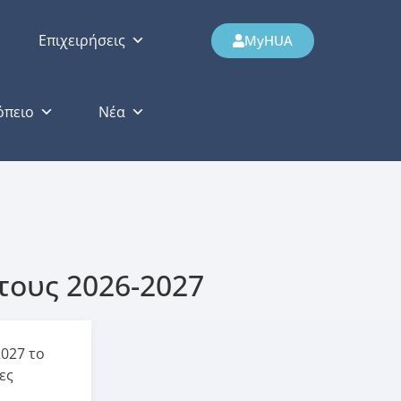
Επιχειρήσεις
MyHUA
όπειο
Νέα
τους 2026-2027
027 το
ες