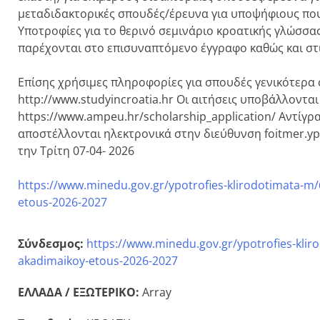
μεταδιδακτορικές σπουδές/έρευνα για υποψήφιους που 
Υποτροφίες για το θερινό σεμινάριο κροατικής γλώσσας
παρέχονται στο επισυναπτόμενο έγγραφο καθώς και στις
Επίσης χρήσιμες πληροφορίες για σπουδές γενικότερα
http://www.studyincroatia.hr Οι αιτήσεις υποβάλλοντ
https://www.ampeu.hr/scholarship_application/ Αντίγρ
αποστέλλονται ηλεκτρονικά στην διεύθυνση foitmer.y
την Τρίτη 07-04- 2026
https://www.minedu.gov.gr/ypotrofies-klirodotimata-m/64
etous-2026-2027
Σύνδεσμος:
https://www.minedu.gov.gr/ypotrofies-klirod
akadimaikoy-etous-2026-2027
ΕΛΛΑΔΑ / ΕΞΩΤΕΡΙΚΟ:
Array