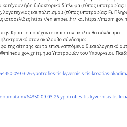
κατέχουν ήδη διδακτορικό δίπλωμα (τύπος υποτροφίας: D)
, λογοτεχνίας και πολιτισμού (τύπος υποτροφίας: F). Πλη
 ιστοσελίδες https://en.ampeu.hr/ και https://mzom.gov.
 στην Κροατία παρέχονται και στον ακόλουθο σύνδεσμο:
αι ηλεκτρονικά στον ακόλουθο σύνδεσμο:
αφο της αίτησης και τα επισυναπτόμενα δικαιολογητικά αυ
p@minedu.gov.gr (τμήμα Υποτροφιών του Υπουργείου Παιδε
350-09-03-26-ypotrofies-tis-kyvernisis-tis-kroatias-akadim
otimata-m/64350-09-03-26-ypotrofies-tis-kyvernisis-tis-kro