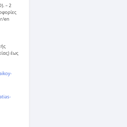
. – 2
ροφορίες
hr/en
τής
ίας) έως
aikoy-
atias-