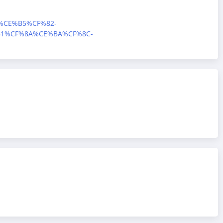
3%CE%B5%CF%82-
1%CF%8A%CE%BA%CF%8C-