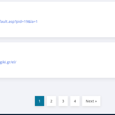
fault.asp?pid=19&la=1
iki.gr/el/
1
2
3
4
Next »