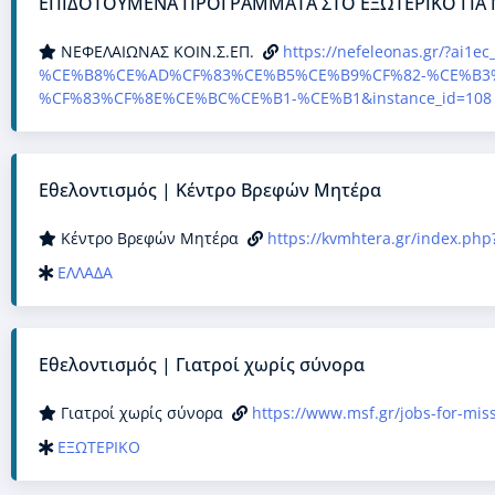
ΕΠΙΔΟΤΟΥΜΕΝΑ ΠΡΟΓΡΑΜΜΑΤΑ ΣΤΟ ΕΞΩΤΕΡΙΚΟ ΓΙΑ 
ΝΕΦΕΛΑΙΩΝΑΣ ΚΟΙΝ.Σ.ΕΠ.
https://nefeleonas.gr/
%CE%B8%CE%AD%CF%83%CE%B5%CE%B9%CF%82-%CE%B3
%CF%83%CF%8E%CE%BC%CE%B1-%CE%B1&instance_id=108
Εθελοντισμός | Κέντρο Βρεφών Μητέρα
Κέντρο Βρεφών Μητέρα
https://kvmhtera.gr/index.php
ΕΛΛΑΔΑ
Εθελοντισμός | Γιατροί χωρίς σύνορα
Γιατροί χωρίς σύνορα
https://www.msf.gr/jobs-for-mis
ΕΞΩΤΕΡΙΚΟ