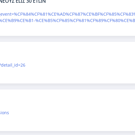
ΝΕΟΥΣ ΕΩΣ 30 ΕΤΩΝ
?ai1ec_event=%CF%84%CF%81%CE%AD%CF%87%CE%BF%CF%85%CF%8
%CE%B9%CE%B1-%CE%B5%CF%85%CF%81%CF%89%CF%80%CE%B
?detail_id=26
sions