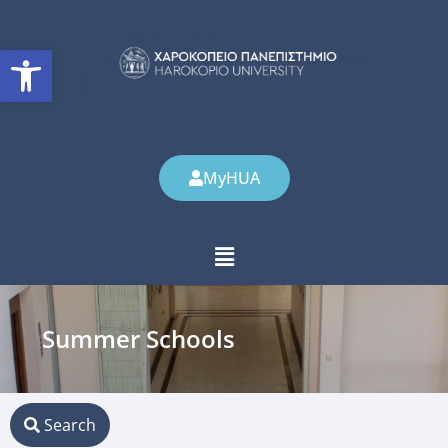
Open toolbar
MyHUA
Summer Schools
Search