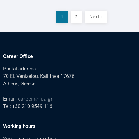
1
2
Next »
Career Office
Postal address:
70 El. Venizelou, Kallithea 17676
Athens, Greece
career@hua.gr
Email:
Tel: +30 210 9549 116
Working hours
You can visit our office: